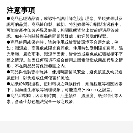
注意事項
●
商品已經過品管，確認符合設計師之設計理念、呈現效果以及
認可的品質。商品於印製、裁切、特別效果等印刷製造過程中，
可能會產生印製差異及結果，相關狀態皆於出貨前經過品管確
認。如有任何關於商品的問題與疑慮，歡迎與我們聯繫。
●商品使用或保存時，請勿使用或放置於環境不合適之處，例
如：潮濕處、高溫處或陽光直照處。使用時如受到陽光直照、陽
光曝曬、風吹雨淋、潮濕等因素，皆會造成褪色或紙張皺摺不平
整之情形。如因任何環境不適合使用之因素所造成商品異常之情
形，不在商品品質保證範圍之內。
●商品與包裝皆非玩具，使用時請留意安全，避免孩童及幼兒遊
戲使用，以免造成任何傷害和風險。
●貼紙於印製過程、使用環境之氣候條件、潮濕程度等相關因素
下，因而產生縮放等物理現象，可能造成(±)3mm之誤差。
●商品印製時，因印刷時間、油墨顏料、溫濕度、紙張特性等因
素，會產生顏色無法完全一致之現象。